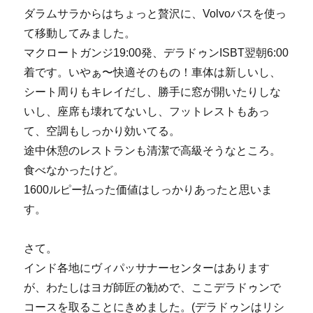
ダラムサラからはちょっと贅沢に、Volvoバスを使っ
て移動してみました。
マクロートガンジ19:00発、デラドゥンISBT翌朝6:00
着です。いやぁ〜快適そのもの！車体は新しいし、
シート周りもキレイだし、勝手に窓が開いたりしな
いし、座席も壊れてないし、フットレストもあっ
て、空調もしっかり効いてる。
途中休憩のレストランも清潔で高級そうなところ。
食べなかったけど。
1600ルピー払った価値はしっかりあったと思いま
す。
さて。
インド各地にヴィパッサナーセンターはあります
が、わたしはヨガ師匠の勧めで、ここデラドゥンで
コースを取ることにきめました。(デラドゥンはリシ