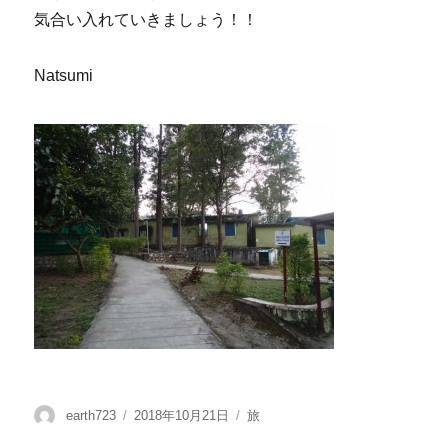
気合い入れていきましょう！！
Natsumi
投
投
カ
earth723
2018年10月21日
旅
稿
稿
テ