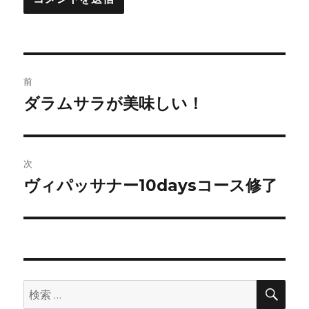
投
前
稿
ダラムサラが美味しい！
前
の
ナ
投
ビ
稿:
次
ゲ
ヴィパッサナー10daysコース修了
次
の
ー
投
シ
稿:
ョ
検
検
索
ン
索: